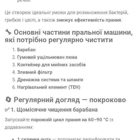
речей.
Це створює ідеальні умови для розмноження бактерій,
грибків і цвілі, а також
знижує ефективність прання
.
🔧 Основні частини пральної машини,
які потрібно регулярно чистити
Барабан
Гумовий ущільнювач люка
Контейнер для мийних засобів
Зливний фільтр
Дренажна система та шланги
Нагрівальний елемент (ТЕН)
🔄 Регулярний догляд — покроково
✅ 1. Щомісячне чищення барабана
Запускайте
порожній цикл прання на 60–90 °C
із
додаванням:
1 склянки оцту
— допомагає дезінфікувати та