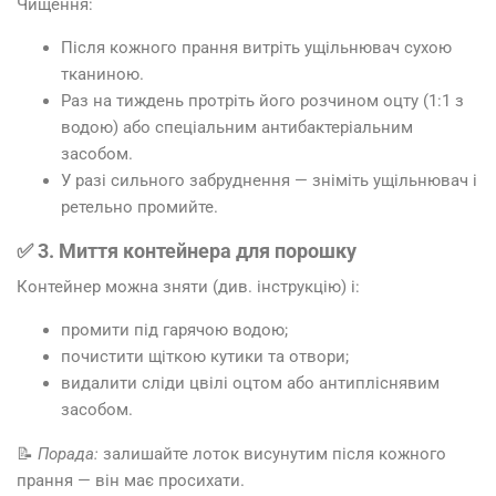
Чищення:
Після кожного прання витріть ущільнювач сухою
тканиною.
Раз на тиждень протріть його розчином оцту (1:1 з
водою) або спеціальним антибактеріальним
засобом.
У разі сильного забруднення — зніміть ущільнювач і
ретельно промийте.
✅ 3. Миття контейнера для порошку
Контейнер можна зняти (див. інструкцію) і:
промити під гарячою водою;
почистити щіткою кутики та отвори;
видалити сліди цвілі оцтом або антипліснявим
засобом.
📝
Порада:
залишайте лоток висунутим після кожного
прання — він має просихати.