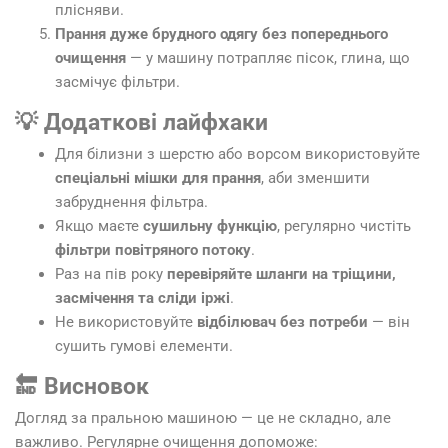
плісняви.
Прання дуже брудного одягу без попереднього
очищення
— у машину потрапляє пісок, глина, що
засмічує фільтри.
💡 Додаткові лайфхаки
Для білизни з шерстю або ворсом використовуйте
спеціальні мішки для прання
, аби зменшити
забруднення фільтра.
Якщо маєте
сушильну функцію
, регулярно чистіть
фільтри повітряного потоку
.
Раз на пів року
перевіряйте шланги на тріщини,
засмічення та сліди іржі
.
Не використовуйте
відбілювач без потреби
— він
сушить гумові елементи.
🔚 Висновок
Догляд за пральною машиною — це не складно, але
важливо. Регулярне очищення допоможе: