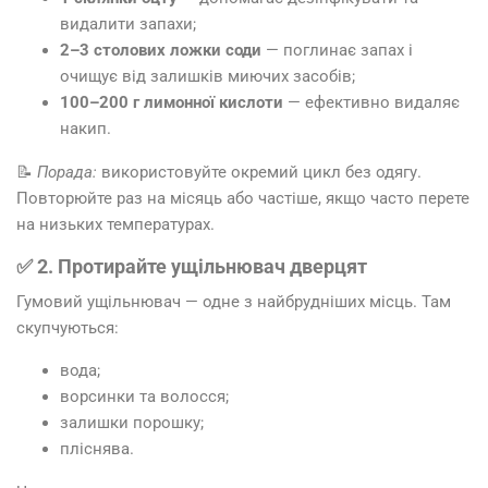
видалити запахи;
2–3 столових ложки соди
— поглинає запах і
очищує від залишків миючих засобів;
100–200 г лимонної кислоти
— ефективно видаляє
накип.
📝
Порада:
використовуйте окремий цикл без одягу.
Повторюйте раз на місяць або частіше, якщо часто перете
на низьких температурах.
✅ 2. Протирайте ущільнювач дверцят
Гумовий ущільнювач — одне з найбрудніших місць. Там
скупчуються:
вода;
ворсинки та волосся;
залишки порошку;
пліснява.