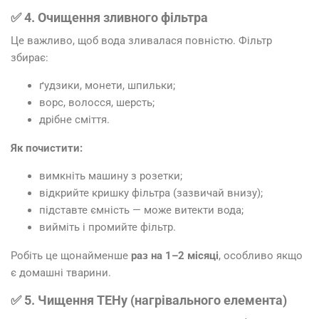
✅ 4. Очищення зливного фільтра
Це важливо, щоб вода зливалася повністю. Фільтр
збирає:
ґудзики, монети, шпильки;
ворс, волосся, шерсть;
дрібне сміття.
Як почистити:
вимкніть машину з розетки;
відкрийте кришку фільтра (зазвичай внизу);
підставте ємність — може витекти вода;
вийміть і промийте фільтр.
Робіть це щонайменше
раз на 1–2 місяці
, особливо якщо
є домашні тварини.
✅ 5. Чищення ТЕНу (нагрівального елемента)