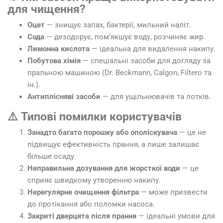
для чищення?
Оцет
— знищує запах, бактерії, мильний наліт.
Сода
— дезодорує, пом’якшує воду, розчиняє жир.
Лимонна кислота
— ідеальна для видалення накипу.
Побутова хімія
— спеціальні засоби для догляду за
пральною машиною (Dr. Beckmann, Calgon, Filtero та
ін.).
Антиплісняві засоби
— для ущільнювачів та лотків.
⚠️ Типові помилки користувачів
Занадто багато порошку або ополіскувача
— це не
підвищує ефективність прання, а лише залишає
більше осаду.
Неправильна дозування для жорсткої води
— це
сприяє швидкому утворенню накипу.
Нерегулярне очищення фільтра
— може призвести
до протікання або поломки насоса.
Закриті дверцята після прання
— ідеальні умови для