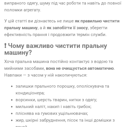
випраного одягу, шуму під час роботи та навіть до повної
поломки агрегату.
У цій статті ви дізнаєтесь не лише
як правильно чистити
пральну машину
, а й
як запобігти її зносу
, зберегти
ефективність прання і продовжити термін служби.
❗ Чому важливо чистити пральну
машину?
Хоча пральна машина постійно контактує з водою та
мийними засобами,
вона не очищується автоматично
.
Навпаки — з часом у ній накопичуються:
залишки прального порошку, ополіскувача та
кондиціонера;
ворсинки, шерсть тварин, нитки з одягу;
мильний наліт, накип і навіть грибок;
пліснява на гумових ущільнювачах;
жир, шкірні забруднення, пісок та інші домішки з