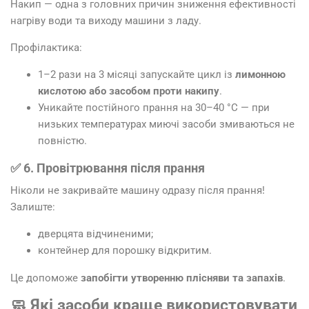
Накип — одна з головних причин зниження ефективності
нагріву води та виходу машини з ладу.
Профілактика:
1–2 рази на 3 місяці запускайте цикл із
лимонною
кислотою або засобом проти накипу
.
Уникайте постійного прання на 30–40 °C — при
низьких температурах миючі засоби змиваються не
повністю.
✅ 6. Провітрювання після прання
Ніколи не закривайте машину одразу після прання!
Залиште:
дверцята відчиненими;
контейнер для порошку відкритим.
Це допоможе
запобігти утворенню плісняви та запахів
.
🧼 Які засоби краще використовувати