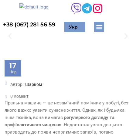
+38 (067) 281 56 59
Укр
Житлові приміщення
Торгові приміщення
Хімчистка м’яких меблів
Миття вікон та фасадів
Очищення тротуарної плитки
Промисловий альпінізм
Мийка сонячних панелей
17
Чер
Автор:
Шарком
0 Комент
Пральна машина — це незамінний помічник у побуті, без
якого важко уявити сучасне життя. Однак, як і будь-яка
інша техніка, вона вимагає
регулярного догляду та
профілактичного чищення
. Недостатня увага до цього
призводить до появи неприємних запахів, погано