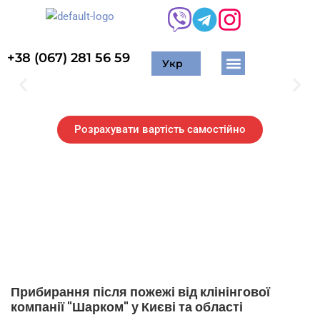
+38 (067) 281 56 59
Укр
Житлові приміщення
Торгові приміщення
Хімчистка м’яких меблів
Миття вікон та фасадів
Очищення тротуарної плитки
Промисловий альпінізм
Мийка сонячних панелей
Розрахувати вартість самостійно
Прибирання після
пожежі
Прибирання після пожежі від клінінгової
компанії "Шарком" у Києві та області