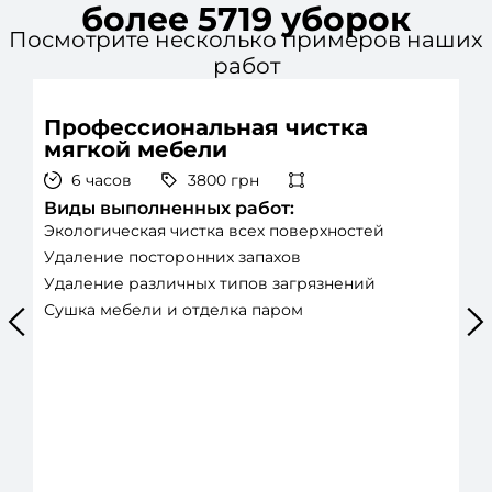
более 5719 уборок
Посмотрите несколько примеров наших
работ
Профессиональная чистка
мягкой мебели
6 часов
3800 грн
В
Виды выполненных работ:
М
Экологическая чистка всех поверхностей
с
Удаление посторонних запахов
С
Удаление различных типов загрязнений
М
Сушка мебели и отделка паром
Н