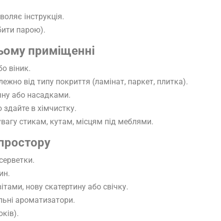
воляє інструкція.
бити парою).
сьому приміщенні
о віник.
жно від типу покриття (ламінат, паркет, плитка).
учну або насадками.
 здайте в хімчистку.
 увагу стикам, кутам, місцям під меблями.
простору
 серветки.
ин.
ітами, нову скатертину або свічку.
льні ароматизатори.
оків).