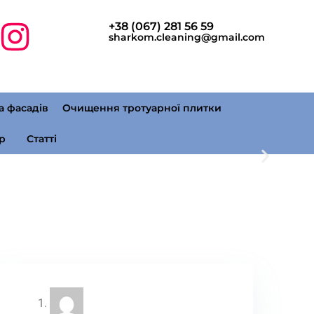
+38 (067) 281 56 59
sharkom.cleaning@gmail.com
а фасадів
Очищення тротуарної плитки
р
Статті