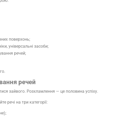
трою.
зних поверхонь;
іки, універсальні засоби;
ування речей;
го.
ування речей
ися зайвого. Розхламлення — це половина успіху.
те речі на три категорії:
е);