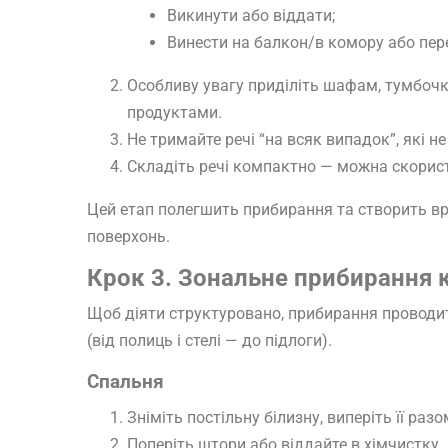
Викинути або віддати;
Винести на балкон/в комору або пере
Особливу увагу приділіть шафам, тумбоч
продуктами.
Не тримайте речі “на всяк випадок”, які н
Складіть речі компактно — можна скорис
Цей етап полегшить прибирання та створить вр
поверхонь.
Крок 3. Зональне прибирання 
Щоб діяти структуровано, прибирання проводитьс
(від полиць і стелі — до підлоги).
Спальня
Зніміть постільну білизну, виперіть її ра
Поперіть штори або віддайте в хімчистку.