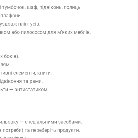
і тумбочок, шаф, підвіконь, полиць.
, плафони.
уздовж плінтусів.
ком або пилососом для м’яких меблів.
х боків).
плям.
тивні елементи, книги.
ідвіконня та рами.
ульти — антистатиком.
хвильовку — спеціальними засобами.
потреби) та переберіть продукти.