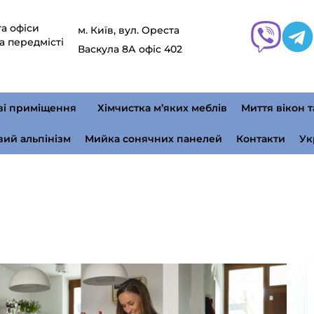
а офіси
м. Київ, вул. Ореста
а передмісті
Васкула 8А офіс 402
ві приміщення
Хімчистка м’яких меблів
Миття вікон т
ий альпінізм
Мийка сонячних панелей
Контакти
Ук