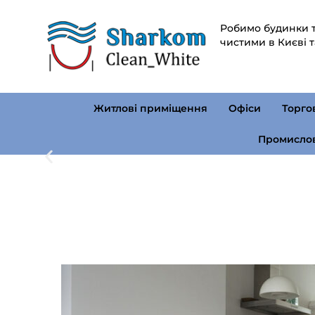
Робимо будинки т
чистими в Києві т
Житлові приміщення
Офіси
Торго
Промислов