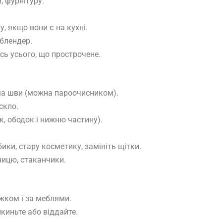
, фурнітуру.
 якщо вони є на кухні.
 блендер.
есь усього, що прострочене.
рема шви (можна пароочисником).
скло.
, ободок і нижню частину).
ики, стару косметику, замініть щітки.
ницю, стаканчики.
іжком і за меблями.
икиньте або віддайте.