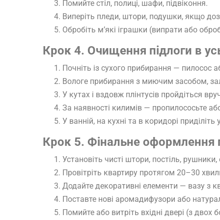
Помийте стіл, полиці, шафи, підвіконня.
Виперіть пледи, штори, подушки, якщо доз
Обробіть м’які іграшки (випрати або обро
Крок 4. Очищення підлоги в у
Почніть із сухого прибирання — пилосос аб
Вологе прибирання з миючим засобом, зале
У кутах і вздовж плінтусів пройдіться вр
За наявності килимів — пропилососьте або
У ванній, на кухні та в коридорі приділіть
Крок 5. Фінальне оформлення 
Установіть чисті штори, постіль, рушники,
Провітріть квартиру протягом 20–30 хвил
Додайте декоративні елементи — вазу з кв
Поставте нові аромадифузори або натура
Помийте або витріть вхідні двері (з двох б