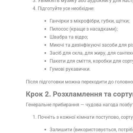
Увімкніть музику або аудіокнигу для нас
Підготуйте усе необхідне:
Ганчірки з мікрофібри, губки, щітки;
Пилосос (краще з насадками);
Швабра та відро;
Миючі та дезінфікуючі засоби для рі
Засіб для скла, для жиру, для сантехн
Пакети для сміття, коробки для сорт
Гумові рукавички.
Після підготовки можна переходити до головно
Крок 2. Розхламлення та сорт
Генеральне прибирання — чудова нагода позбут
Почніть з кожної кімнати поступово, сортуй
Залишити (використовується, потрібн