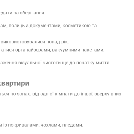
дати на зберігання.
кам, полиць з документами, косметикою та
е використовувалися понад рік.
татися органайзерами, вакуумними пакетами.
аження візуальної чистоти ще до початку миття
квартири
я по зонах: від однієї кімнати до іншої, зверху вниз
зом із покривалами, чохлами, пледами.