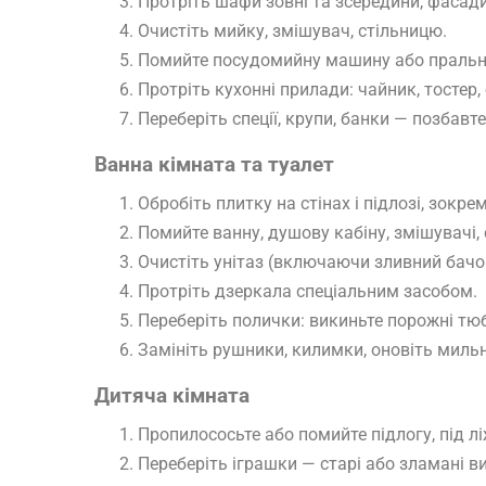
Протріть шафи зовні та зсередини, фасади
Очистіть мийку, змішувач, стільницю.
Помийте посудомийну машину або пральну,
Протріть кухонні прилади: чайник, тостер,
Переберіть спеції, крупи, банки — позбавт
Ванна кімната та туалет
Обробіть плитку на стінах і підлозі, зок
Помийте ванну, душову кабіну, змішувачі, 
Очистіть унітаз (включаючи зливний бачок
Протріть дзеркала спеціальним засобом.
Переберіть полички: викиньте порожні тюб
Замініть рушники, килимки, оновіть миль
Дитяча кімната
Пропилососьте або помийте підлогу, під л
Переберіть іграшки — старі або зламані в