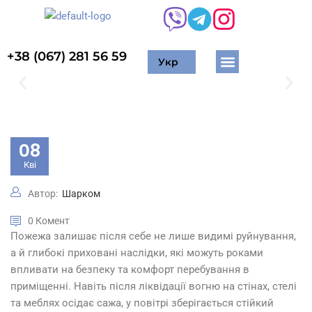
+38 (067) 281 56 59
Укр
Житлові приміщення
Торгові приміщення
Хімчистка м’яких меблів
Миття вікон та фасадів
Очищення тротуарної плитки
Промисловий альпінізм
Мийка сонячних панелей
08
Кві
Автор:
Шарком
0 Комент
Пожежа залишає після себе не лише видимі руйнування,
а й глибокі приховані наслідки, які можуть роками
впливати на безпеку та комфорт перебування в
приміщенні. Навіть після ліквідації вогню на стінах, стелі
та меблях осідає сажа, у повітрі зберігається стійкий