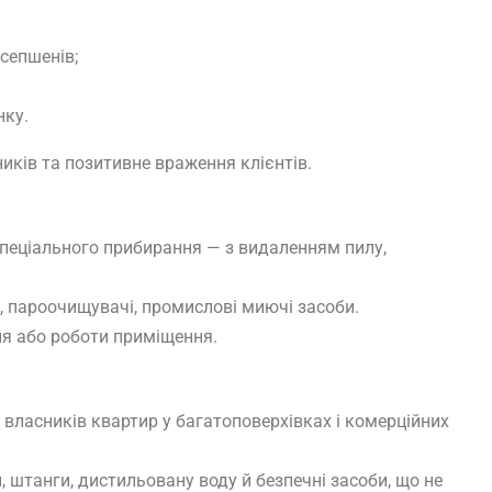
сепшенів;
нку.
иків та позитивне враження клієнтів.
спеціального прибирання — з видаленням пилу,
 пароочищувачі, промислові миючі засоби.
ня або роботи приміщення.
 власників квартир у багатоповерхівках і комерційних
, штанги, дистильовану воду й безпечні засоби, що не