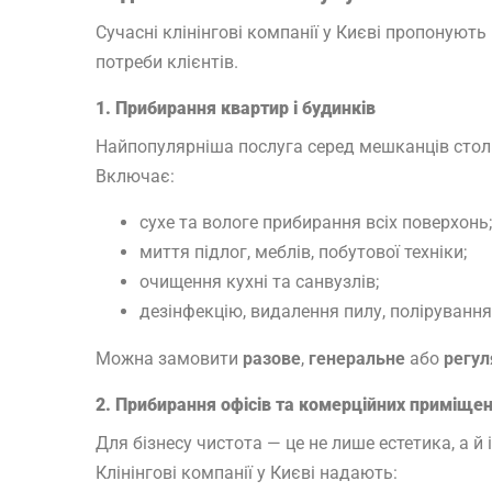
Сучасні клінінгові компанії у Києві пропонують
потреби клієнтів.
1. Прибирання квартир і будинків
Найпопулярніша послуга серед мешканців стол
Включає:
сухе та вологе прибирання всіх поверхонь;
миття підлог, меблів, побутової техніки;
очищення кухні та санвузлів;
дезінфекцію, видалення пилу, полірування 
Можна замовити
разове
,
генеральне
або
регул
2. Прибирання офісів та комерційних приміще
Для бізнесу чистота — це не лише естетика, а й 
Клінінгові компанії у Києві надають: