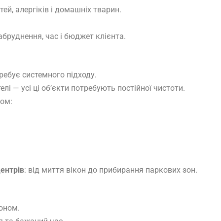
ей, алергіків і домашніх тварин.
абруднення, час і бюджет клієнта.
ребує системного підходу.
елі — усі ці об’єкти потребують постійної чистоти.
ком:
центрів
: від миття вікон до прибирання паркових зон.
оном.