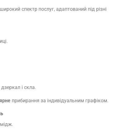
 широкий спектр послуг, адаптований під різні
иці.
дзеркал і скла.
ярне
прибирання за індивідуальним графіком.
нь
імідж.