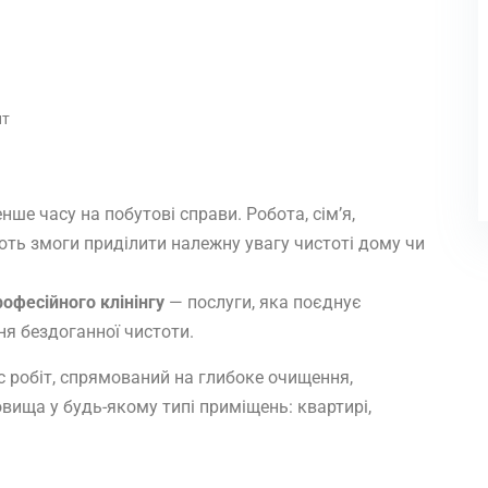
нт
ше часу на побутові справи. Робота, сім’я,
ють змоги приділити належну увагу чистоті дому чи
рофесійного клінінгу
— послуги, яка поєднує
ння бездоганної чистоти.
с робіт, спрямований на глибоке очищення,
овища у будь-якому типі приміщень: квартирі,