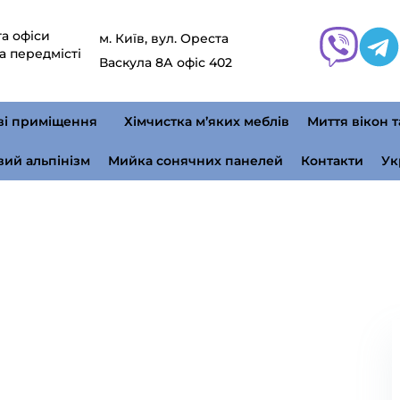
а офіси
м. Київ, вул. Ореста
а передмісті
Васкула 8А офіс 402
ві приміщення
Хімчистка м’яких меблів
Миття вікон т
ий альпінізм
Мийка сонячних панелей
Контакти
Ук