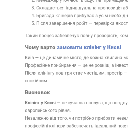
Менеджер уточнює площу, тип приміщення
Складається індивідуальна пропозиція а
Бригада клінерів прибуває з усім необхі
Після завершення робіт — перевірка якості
Такий процес забезпечує повну прозорість, комф
Чому варто
замовити клінінг у Києві
Київ — це динамічне місто, де кожна хвилина ма
Професійне прибирання — це не розкіш, а інвест
Після клінінгу повітря стає чистішим, простір
спокійним.
Висновок
Клінінг у Києві
— це сучасна послуга, що поєднує
європейського рівня.
Незалежно від того, чи потрібно прибрати невел
професійні клінери забезпечать ідеальний поря