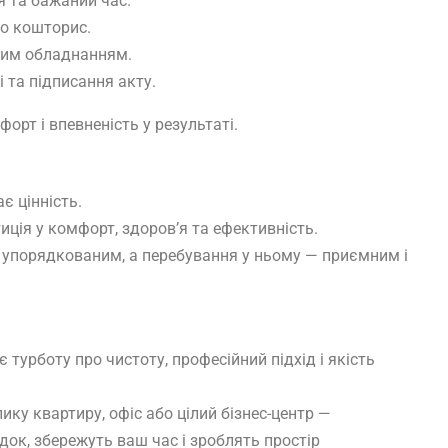
 та бажаний час.
бо кошторис.
дним обладнанням.
 та підписання акту.
орт і впевненість у результаті.
є цінність.
иція у комфорт, здоров’я та ефективність.
 — упорядкованим, а перебування у ньому — приємним і
 турботу про чистоту, професійний підхід і якість
ику квартиру, офіс або цілий бізнес-центр —
док, збережуть ваш час і зроблять простір