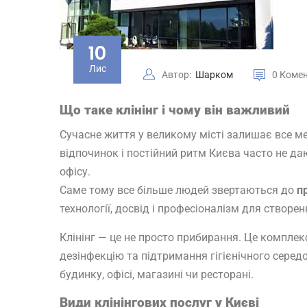
10
Лис
Автор:
Шарком
0 Коме
Що таке клінінг і чому він важливий
Сучасне життя у великому місті залишає все мен
відпочинок і постійний ритм Києва часто не да
офісу.
Саме тому все більше людей звертаються до
п
технології, досвід і професіоналізм для створе
Клінінг — це не просто прибирання. Це комплек
дезінфекцію та підтримання гігієнічного серед
будинку, офісі, магазині чи ресторані.
Види клінінгових послуг у Києві