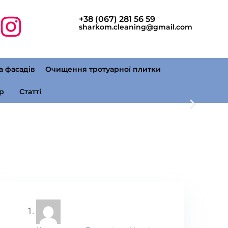
+38 (067) 281 56 59
sharkom.cleaning@gmail.com
а фасадів
Очищення тротуарної плитки
р
Статті