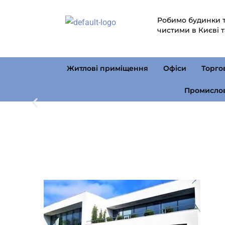
Робимо будинки т
чистими в Києві т
Житлові приміщення
Офіси
Торго
Промислов