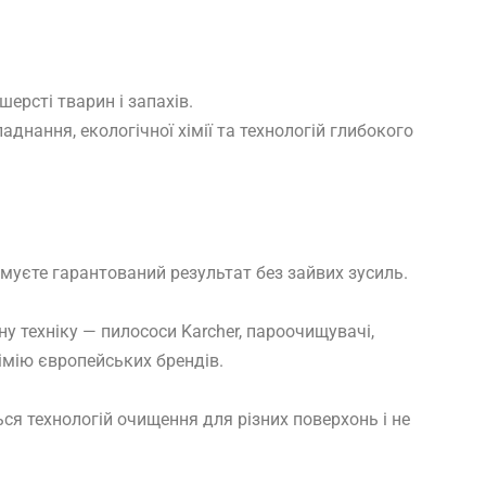
ерсті тварин і запахів.
нання, екологічної хімії та технологій глибокого
римуєте гарантований результат без зайвих зусиль.
ну техніку — пилососи Karcher, пароочищувачі,
імію європейських брендів.
я технологій очищення для різних поверхонь і не