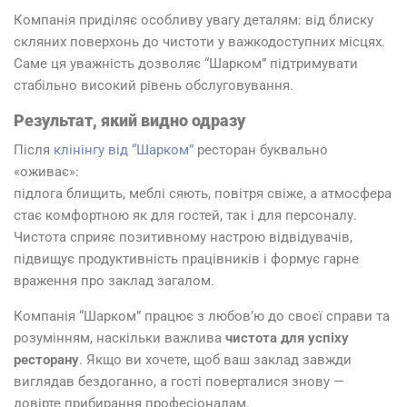
Компанія приділяє особливу увагу деталям: від блиску
скляних поверхонь до чистоти у важкодоступних місцях.
Саме ця уважність дозволяє “Шарком” підтримувати
стабільно високий рівень обслуговування.
Результат, який видно одразу
Після
клінінгу від “Шарком”
ресторан буквально
«оживає»:
підлога блищить, меблі сяють, повітря свіже, а атмосфера
стає комфортною як для гостей, так і для персоналу.
Чистота сприяє позитивному настрою відвідувачів,
підвищує продуктивність працівників і формує гарне
враження про заклад загалом.
Компанія “Шарком” працює з любов’ю до своєї справи та
розумінням, наскільки важлива
чистота для успіху
ресторану
. Якщо ви хочете, щоб ваш заклад завжди
виглядав бездоганно, а гості поверталися знову —
довірте прибирання професіоналам.