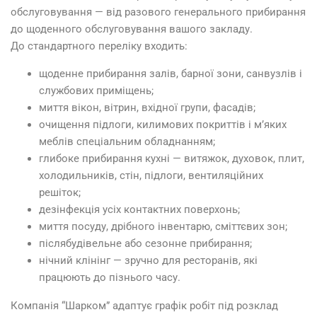
обслуговування — від разового генерального прибирання
до щоденного обслуговування вашого закладу.
До стандартного переліку входить:
щоденне прибирання залів, барної зони, санвузлів і
службових приміщень;
миття вікон, вітрин, вхідної групи, фасадів;
очищення підлоги, килимових покриттів і м’яких
меблів спеціальним обладнанням;
глибоке прибирання кухні — витяжок, духовок, плит,
холодильників, стін, підлоги, вентиляційних
решіток;
дезінфекція усіх контактних поверхонь;
миття посуду, дрібного інвентарю, сміттєвих зон;
післябудівельне або сезонне прибирання;
нічний клінінг — зручно для ресторанів, які
працюють до пізнього часу.
Компанія “Шарком” адаптує графік робіт під розклад