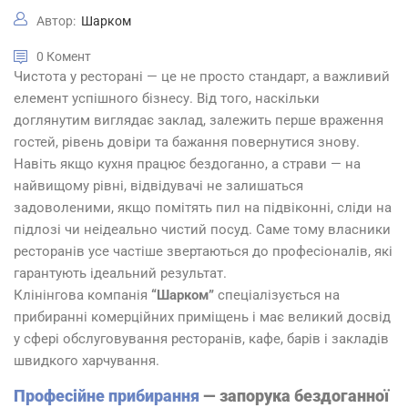
Автор:
Шарком
0 Комент
Чистота у ресторані — це не просто стандарт, а важливий
елемент успішного бізнесу. Від того, наскільки
доглянутим виглядає заклад, залежить перше враження
гостей, рівень довіри та бажання повернутися знову.
Навіть якщо кухня працює бездоганно, а страви — на
найвищому рівні, відвідувачі не залишаться
задоволеними, якщо помітять пил на підвіконні, сліди на
підлозі чи неідеально чистий посуд. Саме тому власники
ресторанів усе частіше звертаються до професіоналів, які
гарантують ідеальний результат.
Клінінгова компанія
“Шарком”
спеціалізується на
прибиранні комерційних приміщень і має великий досвід
у сфері обслуговування ресторанів, кафе, барів і закладів
швидкого харчування.
Професійне прибирання
— запорука бездоганної