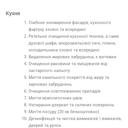
Кухня
Глибоке знежирення фасадів, кухонного
фартуху ззовні та всередині
Ретельне очищення кухонної техніки, а саме
духової шафи, мікрохвильової печі, плини,
холодильника ззовні та всередині
Видалення жирових забруднень з витяжки
Очищення раковини та змішувачів від
застарілого нальоту
Миття кахельного покриття від жиру та
харчових забруднень
Очищення освітлювахних приладів
Миття міжплиточних швів
Натирання дзеркал та скляних поверхонь
Миття посуду (20 хв безкоштовно)
Дезинфекція та чистка вимикачів \ вмикачів,
дверей та ручок