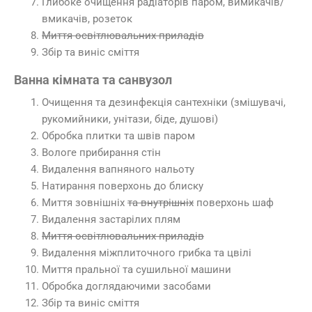
Глибоке очищення радіаторів паром, вимикачів/
вмикачів, розеток
Миття освітлювальних приладів
Збір та виніс сміття
Ванна кімната та санвузол
Очищення та дезинфекція сантехніки (змішувачі,
рукомийники, унітази, біде, душові)
Обробка плитки та швів паром
Вологе прибирання стін
Видалення вапняного нальоту
Натирання поверхонь до блиску
Миття зовнішніх
та внутрішніх
поверхонь шаф
Видалення застарілих плям
Миття освітлювальних приладів
Видалення міжплиточного грибка та цвілі
Миття пральної та сушильної машини
Обробка доглядаючими засобами
Збір та виніс сміття