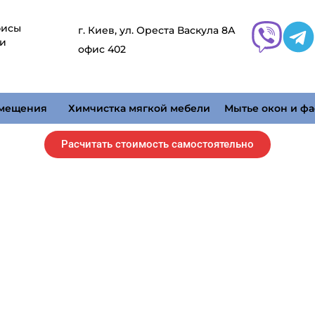
фисы
г. Киев, ул. Ореста Васкула 8А
 и
офис 402
омещения
Химчистка мягкой мебели
Мытье окон и фа
Расчитать стоимость самостоятельно
Уборка торгового центра