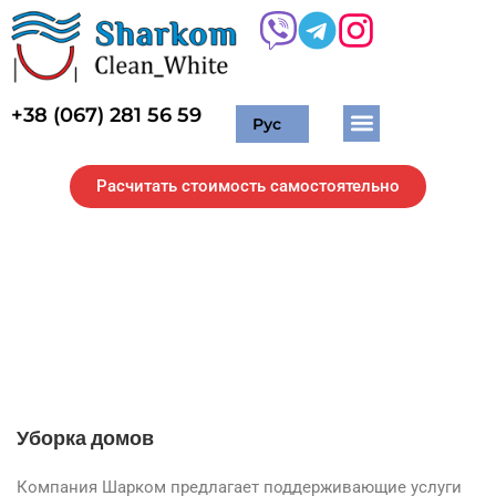
+38 (067) 281 56 59
Рус
Жилые помещения
Торговые помещения
Химчистка мягкой мебели
Мытье окон и фасадов
Расчитать стоимость самостоятельно
Уборка домов в Киеве и
области
Уборка домов
Компания Шарком предлагает поддерживающие услуги