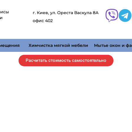
фисы
г. Киев, ул. Ореста Васкула 8А
 и
офис 402
омещения
Химчистка мягкой мебели
Мытье окон и фа
Расчитать стоимость самостоятельно
Уборка вокзала