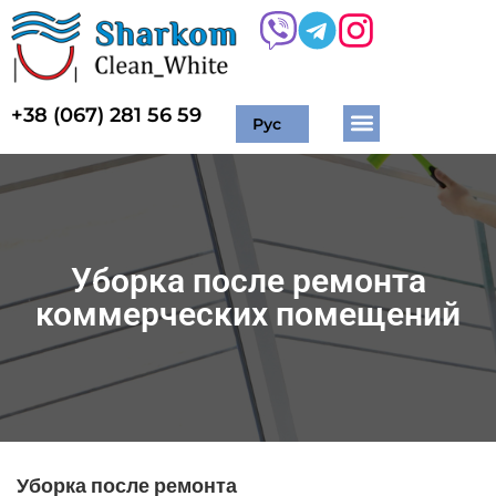
+38 (067) 281 56 59
Рус
Жилые помещения
Торговые помещения
Химчистка мягкой мебели
Мытье окон и фасадов
Уборка после ремонта
коммерческих помещений
Уборка после ремонта